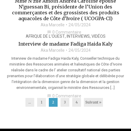
Mme N’zue Amoin Andrea Caroline épouse
N’guessan Bi, présidente de l’Union des
commerçantes et des grossistes des produits
aquacoles de Côte d’Ivoire ( UCOGPA-CI)
Aka Marcelle
24/05/2024
0 Commentaire
chat_bubble
AFRIQUE DE L’OUEST
,
INTERVIEWS
,
VIDÉOS
Interview de madame Fadiga Haida Kaly
Aka Marcelle
24/05/2024
Interview de madame Fadiga Haida Kaly, Conseiller technique du
ministère des Ressources animales et halieutiques de Côte d’Ivoire
réalisée dans le cadre de l’ atelier consultatif national des parties
prenantes pour l’élaboration d’une stratégie globale et délibérée pour
l’intégration de la dimension genre de la dimension et la gestion
environnementale, organisé le ministre des Ressources […]
0 Commentaire
chat_bubble
...
1
2
3
4
Suivant »