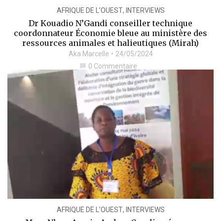
AFRIQUE DE L’OUEST
,
INTERVIEWS
Dr Kouadio N’Gandi conseiller technique
coordonnateur Économie bleue au ministère des
ressources animales et halieutiques (Mirah)
Aka Marcelle
24/05/2024
0 Commentaire
chat_bubble
AFRIQUE DE L’OUEST
,
INTERVIEWS