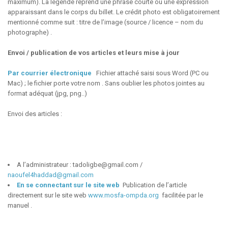
maximum). La légende reprend une phrase courte ou une expression
apparaissant dans le corps du billet. Le crédit photo est obligatoirement
mentionné comme suit : titre de l’image (source / licence – nom du
photographe) .
Envoi / publication de vos articles et leurs mise à jour
Par courrier électronique
Fichier attaché saisi sous Word (PC ou
Mac) ; le fichier porte votre nom . Sans oublier les photos jointes au
format adéquat (jpg, png..)
Envoi des articles :
A l’administrateur : tadoligbe@gmail.com /
naoufel4haddad@gmail.com
En se connectant sur le site web
Publication de l’article
directement sur le site web
www.mosfa-ompda.org
facilitée par le
manuel .