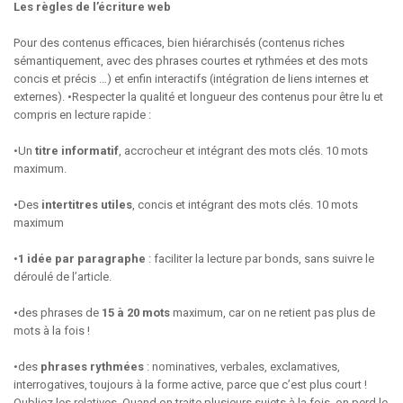
Les règles de l’écriture web
Pour des contenus efficaces, bien hiérarchisés (contenus riches
sémantiquement, avec des phrases courtes et rythmées et des mots
concis et précis …) et enfin interactifs (intégration de liens internes et
externes). •Respecter la qualité et longueur des contenus pour être lu et
compris en lecture rapide :
•Un
titre informatif
, accrocheur et intégrant des mots clés. 10 mots
maximum.
•Des
intertitres utiles
, concis et intégrant des mots clés. 10 mots
maximum
•
1 idée par paragraphe
: faciliter la lecture par bonds, sans suivre le
déroulé de l’article.
•des phrases de
15 à 20 mots
maximum, car on ne retient pas plus de
mots à la fois !
•des
phrases rythmées
: nominatives, verbales, exclamatives,
interrogatives, toujours à la forme active, parce que c’est plus court !
Oubliez les relatives. Quand on traite plusieurs sujets à la fois, on perd le