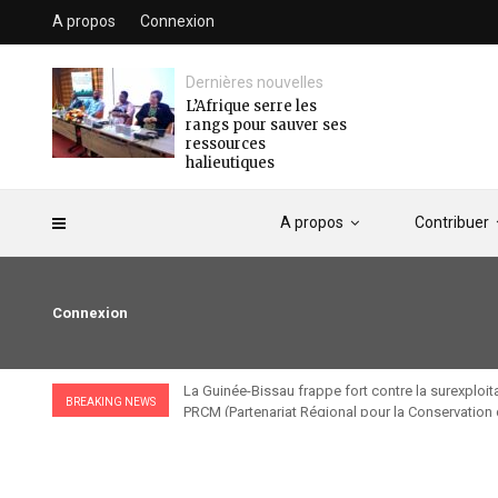
A propos
Connexion
Dernières nouvelles
L’Afrique serre les
rangs pour sauver ses
ressources
halieutiques
A propos
Contribuer
Connexion
La Guinée-Bissau frappe fort contre la surexploit
BREAKING NEWS
PRCM (Partenariat Régional pour la Conservation 