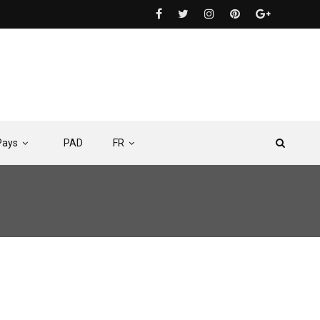
Pays
PAD
FR
 COMHAFAT à la seconde édition du Forum international « SEAFOOD4AFRICA »0
khla (Maroc)