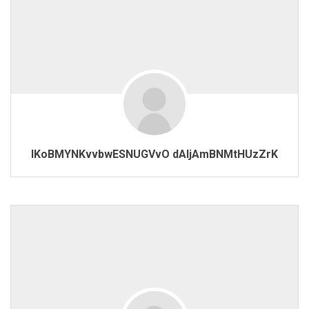
lKoBMYNKvvbwESNUGVvO dAIjAmBNMtHUzZrK