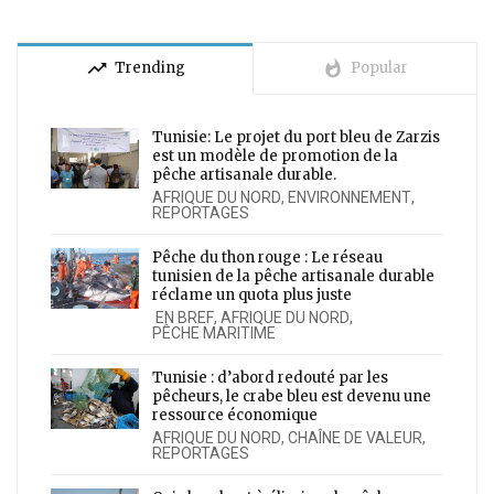
trending_up
whatshot
Trending
Popular
Tunisie: Le projet du port bleu de Zarzis
est un modèle de promotion de la
pêche artisanale durable.
AFRIQUE DU NORD
,
ENVIRONNEMENT
,
REPORTAGES
Pêche du thon rouge : Le réseau
tunisien de la pêche artisanale durable
réclame un quota plus juste
EN BREF
,
AFRIQUE DU NORD
,
PÊCHE MARITIME
Tunisie : d’abord redouté par les
pêcheurs, le crabe bleu est devenu une
ressource économique
AFRIQUE DU NORD
,
CHAÎNE DE VALEUR
,
REPORTAGES