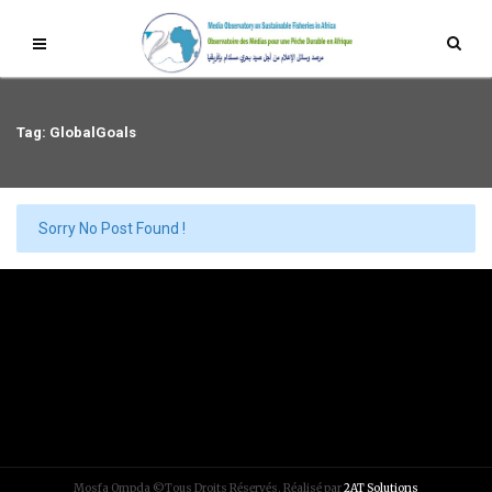
Tag: GlobalGoals
Sorry No Post Found !
Mosfa Ompda ©Tous Droits Réservés. Réalisé par
2AT Solutions