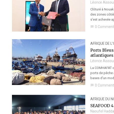
Léonce Aissou
Clôturé à Nouak
des zones côtiè
s’est achevée ap
0 Comment
chat_bubble
AFRIQUE DE L
Ports Bleus
atlantiques
Léonce Aissou
La COMHAFAT org
ports de pêche a
bases d’un modè
0 Comment
chat_bubble
AFRIQUE DU 
SEAFOOD 4 A
Naoufel Hadd