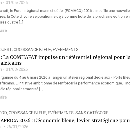
n
01/05/2026
chott, le Forum régional marin et côtier (FOMACO) 2026 a insufflé une nouvell
res, la Côte d’Ivoire se positionne déjà comme hôte de la prochaine édition e
rès quatre […]
aire
’OUEST
,
CROISSANCE BLEUE
,
EVÉNEMENTS
 : La COMHAFAT impulse un référentiel régional pour l
 africains
n
01/03/2026
anise du 4 au 6 mars 2026 à Tanger un atelier régional dédié aux « Ports Bleu
fricains. L’initiative ambitionne de renforcer la performance économique, l’inc
le régional harmonisé […]
aire
NORD
,
CROISSANCE BLEUE
,
EVÉNEMENTS
,
SANS CATÉGORIE
FRICA 2026 : L’économie bleue, levier stratégique pour
ad
26/01/2026