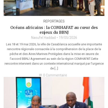
REPORTAGES
Océans africains : la COMHAFAT au cœur des
enjeux du BBNJ
Naoufel Haddad
19/05/2026
Les 18 et 19 mai 2026, la ville de Casablanca accueille une importante
rencontre régionale consacrée à la compréhension de la place de la
pêche et des Aires Marines Protégées dans la mise en œuvre de
l’accord BBNJ Agreement au sein de la région COMHAFAT.Cette
rencontre intervient dans un contexte international marqué par l’urgence
de […]
0 Commentaire
chat_bubble