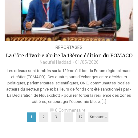
REPORTAGES
La Côte d’Ivoire abrite la 13ème édition du FOMACO
Naoufel Haddad
01/05/2026
Les rideaux sont tombés sur la 12ème édition du Forum régional marin
et côtier (FOMACO). Ces quatre jours d’échanges entre décideurs
politiques, parlementaires, scientifiques, ONG, communautés locales,
acteurs du secteur privé et bailleurs de fonds ont été sanctionnés par «
La Déclaration de Nouakchott » pour renforcer la résilience des zones
côtières, encourager l’économie bleue, […]
0 Commentaire
chat_bubble
1
2
3
…
12
Suivant »