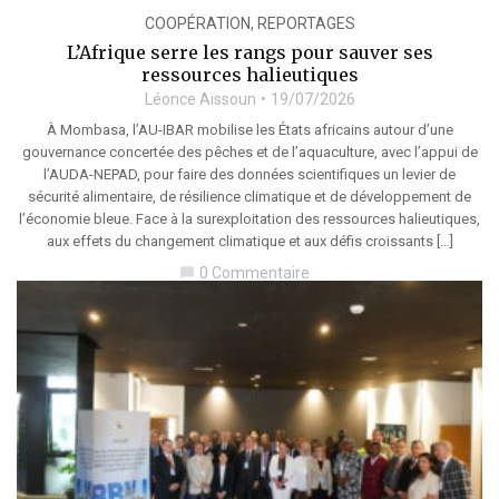
COOPÉRATION
,
REPORTAGES
L’Afrique serre les rangs pour sauver ses
ressources halieutiques
Léonce Aissoun
19/07/2026
À Mombasa, l’AU-IBAR mobilise les États africains autour d’une
gouvernance concertée des pêches et de l’aquaculture, avec l’appui de
l’AUDA-NEPAD, pour faire des données scientifiques un levier de
sécurité alimentaire, de résilience climatique et de développement de
l’économie bleue. Face à la surexploitation des ressources halieutiques,
aux effets du changement climatique et aux défis croissants […]
0 Commentaire
chat_bubble