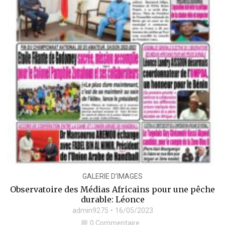
GALERIE D’IMAGES
Observatoire des Médias Africains pour une pêche
durable: Léonce
admin9275
16/05/2023
0 Commentaire
chat_bubble