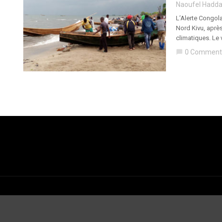
Naoufel Hadd
L’Alerte Congol
Nord Kivu, après
climatiques. Le 
0 Comment
chat_bubble