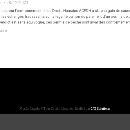
ad
28/12/2021
aise pour l’environnement et les Droits Humains ACEDH a obtenu gain de cause
 les échanges fracassants sur la légalité ou non du paiement d’un permis de p
verdict est sans équivoque, ces permis de pêche sont invalidés conformément à
aire
Mosfa Ompda ©Tous Droits Réservés. Réalisé par
2AT Solutions