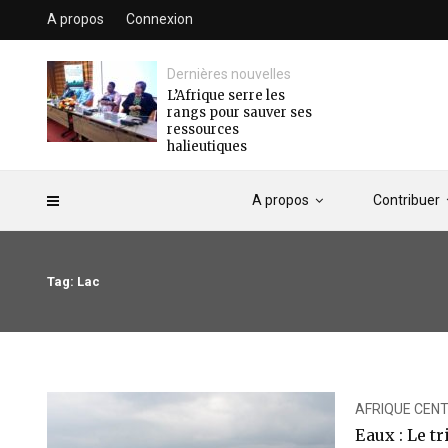
A propos
Connexion
Dernières nouvelles
L’Afrique serre les
rangs pour sauver ses
ressources
halieutiques
A propos
Contribuer
Tag: Lac
AFRIQUE CEN
Eaux : Le t