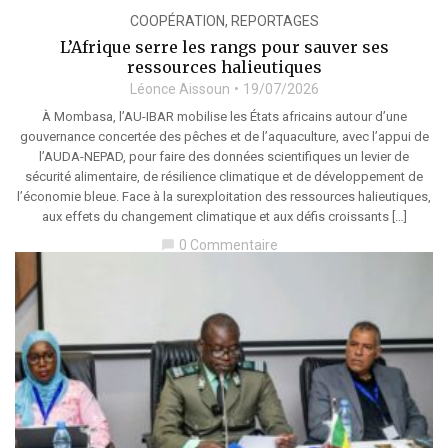
COOPÉRATION
,
REPORTAGES
L’Afrique serre les rangs pour sauver ses
ressources halieutiques
Léonce Aissoun
19/07/2026
À Mombasa, l’AU-IBAR mobilise les États africains autour d’une
gouvernance concertée des pêches et de l’aquaculture, avec l’appui de
l’AUDA-NEPAD, pour faire des données scientifiques un levier de
sécurité alimentaire, de résilience climatique et de développement de
l’économie bleue. Face à la surexploitation des ressources halieutiques,
aux effets du changement climatique et aux défis croissants […]
0 Commentaire
chat_bubble