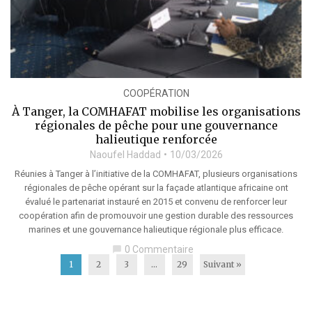
COOPÉRATION
À Tanger, la COMHAFAT mobilise les organisations
régionales de pêche pour une gouvernance
halieutique renforcée
Naoufel Haddad
10/03/2026
Réunies à Tanger à l’initiative de la COMHAFAT, plusieurs organisations
régionales de pêche opérant sur la façade atlantique africaine ont
évalué le partenariat instauré en 2015 et convenu de renforcer leur
coopération afin de promouvoir une gestion durable des ressources
marines et une gouvernance halieutique régionale plus efficace.
0 Commentaire
chat_bubble
1
2
3
…
29
Suivant »