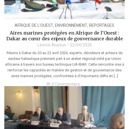
AFRIQUE DE L’OUEST
,
ENVIRONNEMENT
,
REPORTAGES
Aires marines protégées en Afrique de l’Ouest :
Dakar au cœur des enjeux de gouvernance durable
Léonce Aissoun
22/04/2026
Réunis à Dakar du 20 au 22 avril 2026, experts, décideurs et acteurs du
secteur halieutique prennent part à un atelier régional initié par Union
africaine à travers son bureau technique UA-IBAR. Cette rencontre vise à
renforcer les capacités en matière de gestion et de gouvernance des
aires marines protégées, confrontées à d’importants défis en […]
0 Commentaire
chat_bubble