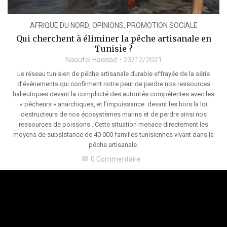
AFRIQUE DU NORD
,
OPINIONS
,
PROMOTION SOCIALE
Qui cherchent à éliminer la pêche artisanale en
Tunisie ?
Naoufel Haddad
23/12/2021
Le réseau tunisien de pêche artisanale durable effrayée de la série
d’événements qui confirment notre peur de perdre nos ressources
halieutiques devant la complicité des autorités compétentes avec les
« pêcheurs » anarchiques, et l’impuissance devant les hors la loi
destructeurs de nos écosystèmes marins et de perdre ainsi nos
ressources de poissons . Cette situation menace directement les
moyens de subsistance de 40 000 familles tunisiennes vivant dans la
pêche artisanale.
0 Commentaire
chat_bubble