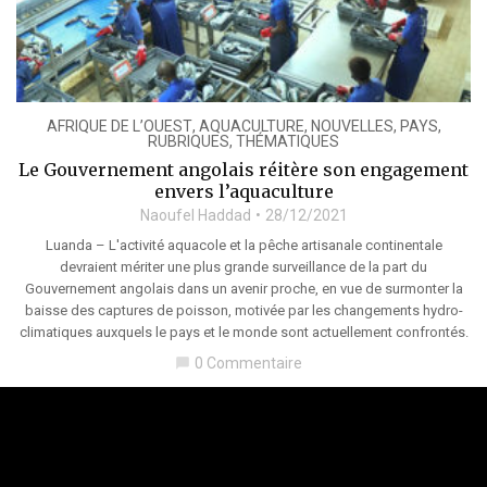
AFRIQUE DE L’OUEST
,
AQUACULTURE
,
NOUVELLES
,
PAYS
,
RUBRIQUES
,
THÉMATIQUES
Le Gouvernement angolais réitère son engagement
envers l’aquaculture
Naoufel Haddad
28/12/2021
Luanda – L'activité aquacole et la pêche artisanale continentale
devraient mériter une plus grande surveillance de la part du
Gouvernement angolais dans un avenir proche, en vue de surmonter la
baisse des captures de poisson, motivée par les changements hydro-
climatiques auxquels le pays et le monde sont actuellement confrontés.
0 Commentaire
chat_bubble