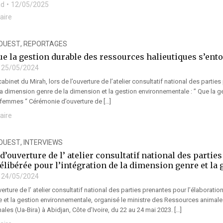
ad
12/05/2025
aire
’OUEST
,
REPORTAGES
e la gestion durable des ressources halieutiques s’en
25/05/2024
cabinet du Mirah, lors de l’ouverture de l’atelier consultatif national des parti
 la dimension genre de la dimension et la gestion environnementale : ” Que la 
 femmes “ Cérémonie d’ouverture de […]
aire
’OUEST
,
INTERVIEWS
’ouverture de l’ atelier consultatif national des partie
délibérée pour l’intégration de la dimension genre et l
24/05/2024
rture de l’ atelier consultatif national des parties prenantes pour l’élaboration
et la gestion environnementale, organisé le ministre des Ressources animales 
les (Ua-Bira) à Abidjan, Côte d’Ivoire, du 22 au 24 mai 2023. […]