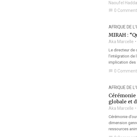
Naoufel Hadd
0 Comment
chat_bubble
AFRIQUE DE L
MIRAH : “Qu
Aka Marcelle
Le directeur de 
l’intégration de
implication des
0 Comment
chat_bubble
AFRIQUE DE L
Cérémonie d
globale et 
Aka Marcelle
Cérémonie d’ouve
dimension genre 
ressources anima