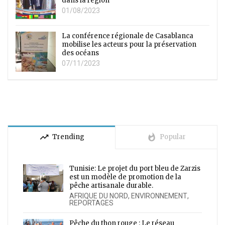
dans la région
01/08/2023
La conférence régionale de Casablanca
mobilise les acteurs pour la préservation
des océans
07/11/2023
trending_up
whatshot
Trending
Popular
Tunisie: Le projet du port bleu de Zarzis
est un modèle de promotion de la
pêche artisanale durable.
AFRIQUE DU NORD
,
ENVIRONNEMENT
,
REPORTAGES
Pêche du thon rouge : Le réseau