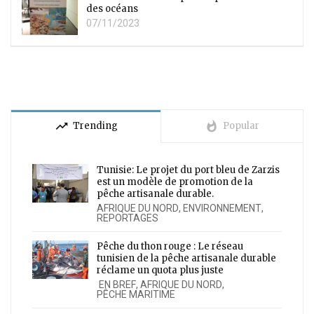
des océans
07/11/2023
trending_up
whatshot
Trending
Popular
Tunisie: Le projet du port bleu de Zarzis
est un modèle de promotion de la
pêche artisanale durable.
AFRIQUE DU NORD
,
ENVIRONNEMENT
,
REPORTAGES
Pêche du thon rouge : Le réseau
tunisien de la pêche artisanale durable
réclame un quota plus juste
EN BREF
,
AFRIQUE DU NORD
,
PÊCHE MARITIME