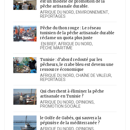
est un modèle de promotion de la
pêche artisanale durable.
AFRIQUE DU NORD
,
ENVIRONNEMENT
,
REPORTAGES
Pêche du thon rouge : Le réseau
tunisien de la pêche artisanale durable
réclame un quota plus juste
EN BREF
,
AFRIQUE DU NORD
,
PÊCHE MARITIME
Tunisie : d’abord redouté par les
pêcheurs, le crabe bleu est devenu une
ressource économique
AFRIQUE DU NORD
,
CHAÎNE DE VALEUR
,
REPORTAGES
Qui cherchent à éliminer la pêche
artisanale en Tunisie ?
AFRIQUE DU NORD
,
OPINIONS
,
PROMOTION SOCIALE
le Golfe de Gabés, qui sauvera la
pépinière de la méditerranée ?
AFRIQUE DU NORD
,
OPINIONS
,