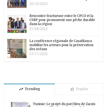
26/10/2023
Rencontre fructueuse entre le CPCO et la
CSRP pour promouvoir une pêche durable
dans la région
01/08/2023
La conférence régionale de Casablanca
mobilise les acteurs pour la préservation
des océans
07/11/2023
trending_up
whatshot
Trending
Popular
Tunisie: Le projet du port bleu de Zarzis