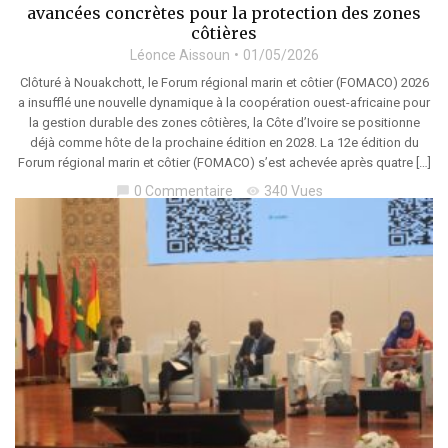
avancées concrètes pour la protection des zones
côtières
Léonce Aissoun
01/05/2026
Clôturé à Nouakchott, le Forum régional marin et côtier (FOMACO) 2026
a insufflé une nouvelle dynamique à la coopération ouest-africaine pour
la gestion durable des zones côtières, la Côte d’Ivoire se positionne
déjà comme hôte de la prochaine édition en 2028. La 12e édition du
Forum régional marin et côtier (FOMACO) s’est achevée après quatre […]
0 Commentaire
340 Vues
chat_bubble
visibility