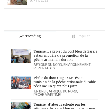
07/11/2023
trending_up
whatshot
Trending
Popular
Tunisie: Le projet du port bleu de Zarzis
est un modèle de promotion de la
pêche artisanale durable.
AFRIQUE DU NORD
,
ENVIRONNEMENT
,
REPORTAGES
Pêche du thon rouge : Le réseau
tunisien de la pêche artisanale durable
réclame un quota plus juste
EN BREF
,
AFRIQUE DU NORD
,
PÊCHE MARITIME
Tunisie : d’abord redouté par les
pêcheurs, le crabe bleu est devenu une