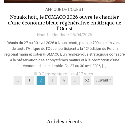
AFRIQUE DE L’OUEST
Nouakchott, le FOMACO 2026 ouvre le chantier
d’une économie bleue régénérative en Afrique de
l’Ouest
Naoufel Haddad
28/04/2026
Réunis du 27 au 30 avril 2026 à Nouakchott, plus de 700 acteurs venus
de toute l’Afrique de l’Ouest participent à la 12ᵉ édition du Forum
régional marin et côtier (FOMACO), un rendez-vous stratégique consacré
à la préservation des écosystèmes marins et à la promotion d’une
économie bleue durable. Du 27 au 30 avril 2026, […]
0 Commentaire
437 Vues
chat_bubble
visibility
...
1
2
3
4
…
62
Suivant »
Articles récents