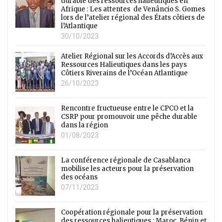
durable des ressources halieutiques en
Afrique : Les attentes de Venâncio S. Gomes
lors de l’atelier régional des États côtiers de
l’Atlantique
30/10/2023
Atelier Régional sur les Accords d’Accès aux
Ressources Halieutiques dans les pays
Côtiers Riverains de l’Océan Atlantique
26/10/2023
Rencontre fructueuse entre le CPCO et la
CSRP pour promouvoir une pêche durable
dans la région
01/08/2023
La conférence régionale de Casablanca
mobilise les acteurs pour la préservation
des océans
07/11/2023
Coopération régionale pour la préservation
des ressources halieutiques : Maroc, Bénin et