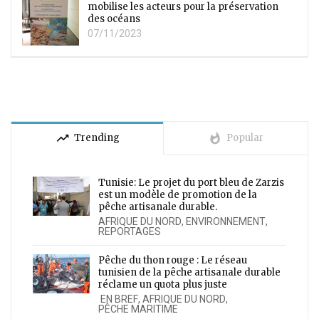
mobilise les acteurs pour la préservation
des océans
07/11/2023
trending_up
whatshot
Trending
Popular
Tunisie: Le projet du port bleu de Zarzis
est un modèle de promotion de la
pêche artisanale durable.
AFRIQUE DU NORD
,
ENVIRONNEMENT
,
REPORTAGES
Pêche du thon rouge : Le réseau
tunisien de la pêche artisanale durable
réclame un quota plus juste
EN BREF
,
AFRIQUE DU NORD
,
PÊCHE MARITIME