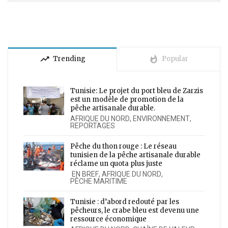
trending_up
whatshot
Trending
Popular
Tunisie: Le projet du port bleu de Zarzis
est un modèle de promotion de la
pêche artisanale durable.
AFRIQUE DU NORD
,
ENVIRONNEMENT
,
REPORTAGES
Pêche du thon rouge : Le réseau
tunisien de la pêche artisanale durable
réclame un quota plus juste
EN BREF
,
AFRIQUE DU NORD
,
PÊCHE MARITIME
Tunisie : d’abord redouté par les
pêcheurs, le crabe bleu est devenu une
ressource économique