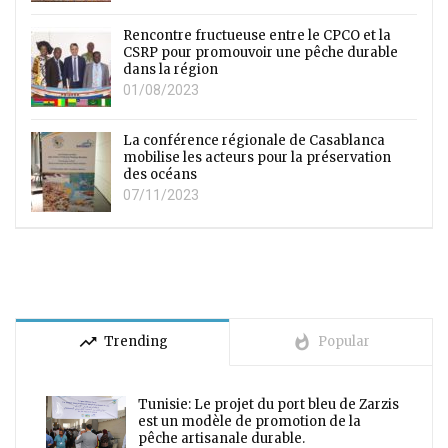
Rencontre fructueuse entre le CPCO et la
CSRP pour promouvoir une pêche durable
dans la région
01/08/2023
La conférence régionale de Casablanca
mobilise les acteurs pour la préservation
des océans
07/11/2023
trending_up
whatshot
Trending
Popular
Tunisie: Le projet du port bleu de Zarzis
est un modèle de promotion de la
pêche artisanale durable.