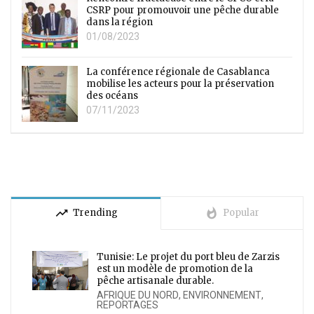
CSRP pour promouvoir une pêche durable
dans la région
01/08/2023
La conférence régionale de Casablanca
mobilise les acteurs pour la préservation
des océans
07/11/2023
trending_up
whatshot
Trending
Popular
Tunisie: Le projet du port bleu de Zarzis
est un modèle de promotion de la
pêche artisanale durable.
AFRIQUE DU NORD
,
ENVIRONNEMENT
,
REPORTAGES