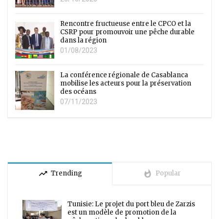
Rencontre fructueuse entre le CPCO et la
CSRP pour promouvoir une pêche durable
dans la région
01/08/2023
La conférence régionale de Casablanca
mobilise les acteurs pour la préservation
des océans
07/11/2023
trending_up
whatshot
Trending
Popular
Tunisie: Le projet du port bleu de Zarzis
est un modèle de promotion de la