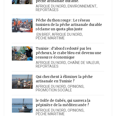
pêche artisanale durable.
AFRIQUE DU NORD
,
ENVIRONNEMENT
,
REPORTAGES
Pêche du thon rouge : Le réseau
tunisien de la pêche artisanale durable
réclame un quota plus juste
EN BREF
,
AFRIQUE DU NORD
,
PÊCHE MARITIME
Tunisie : d’abord redouté par les
pêcheurs, le crabe bleu est devenu une
ressource économique
AFRIQUE DU NORD
,
CHAÎNE DE VALEUR
,
REPORTAGES
Qui cherchent à éliminer la pêche
artisanale en Tunisie ?
AFRIQUE DU NORD
,
OPINIONS
,
PROMOTION SOCIALE
le Golfe de Gabés, qui sauvera la
pépinière de la méditerranée ?
AFRIQUE DU NORD
,
OPINIONS
,
PÊCHE MARITIME