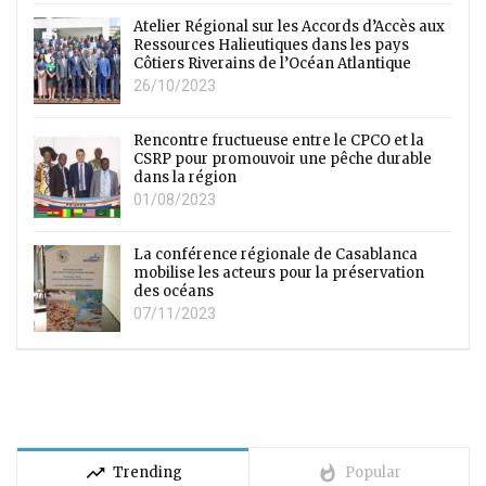
Atelier Régional sur les Accords d’Accès aux
Ressources Halieutiques dans les pays
Côtiers Riverains de l’Océan Atlantique
26/10/2023
Rencontre fructueuse entre le CPCO et la
CSRP pour promouvoir une pêche durable
dans la région
01/08/2023
La conférence régionale de Casablanca
mobilise les acteurs pour la préservation
des océans
07/11/2023
trending_up
whatshot
Trending
Popular