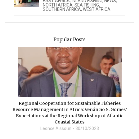
EAST AFRICA
,
INLAND FISHING
,
NEWS
,
NORTH AFRICA
,
SEA FISHING
,
SOUTHERN AFRICA
,
WEST AFRICA
Popular Posts
Regional Cooperation for Sustainable Fisheries
Resource Management in Africa: Venâncio S. Gomes’
Expectations at the Regional Workshop of Atlantic
Coastal States
Léonce Aissoun
30/10/2023