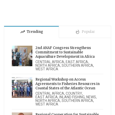
trending_up
whatshot
Trending
Popular
2nd ANAF Congress Strengthens
Commitment to Sustainable
Aquaculture Development in Africa
CENTRAL AFRICA
,
EAST AFRICA
,
NORTH AFRICA
,
SOUTHERN AFRICA
,
WEST AFRICA
Regional Workshop on Access
Agreements to Fisheries Resources in
Coastal States of the Atlantic Ocean
CENTRAL AFRICA
,
COUNTRY
,
EAST AFRICA
,
INLAND FISHING
,
NEWS
,
NORTH AFRICA
,
SOUTHERN AFRICA
,
WEST AFRICA
Regional Cooperation for Sustainable