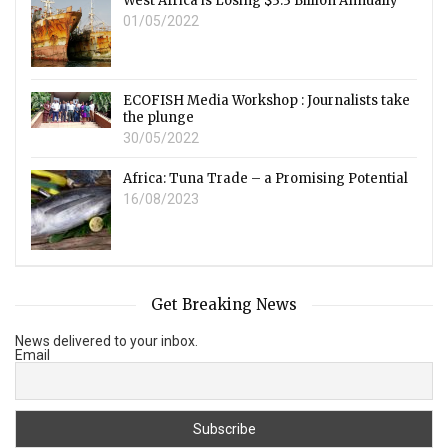
West Africa is Losing $3.3 Billion Annually
01/05/2022
ECOFISH Media Workshop : Journalists take
the plunge
30/05/2022
Africa: Tuna Trade – a Promising Potential
16/08/2023
Get Breaking News
News delivered to your inbox.
Email